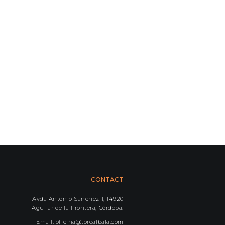
CONTACT
Avda Antonio Sanchez 1, 14920
Aguilar de la Frontera, Córdoba.
Email: oficina@toroalbala.com