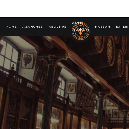
WINES
ES
|
EN
HOME
A.SÁNCHEZ
ABOUT US
MUSEUM
EXPER
BLOG
VINEGARS