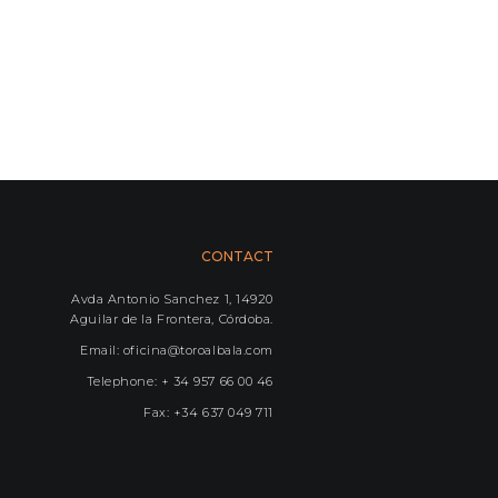
CONTACT
Avda Antonio Sanchez 1, 14920
Aguilar de la Frontera, Córdoba.
Email: oficina@toroalbala.com
Telephone: + 34 957 66 00 46
Fax: +34 637 049 711